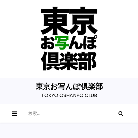
Skip
to
content
東京お写んぽ俱楽部
TOKYO OSHANPO CLUB
検
索: